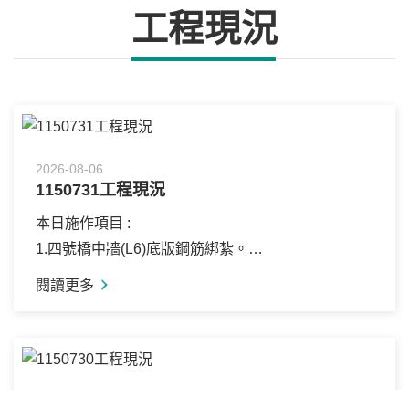
工程現況
2026-08-06
1150731工程現況
本日施作項目 :
1.四號橋中牆(L6)底版鋼筋綁紮。
2.RD4-3-2側溝牆身(第二昇層)模板組立。
閱讀更多
3.RD10M-6 U462(0K+90~104)箱涵式側溝蓋版及路
緣石模板組立。
2026-08-06