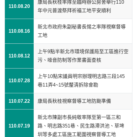
康局長秋桂率隊至臨時辦公房舍舉行110
110.08.20
年中元普渡祭拜祈福工地平安順利
新北市政府朱副秘書長惕之率隊視察督導
110.08.16
工地
上午9點半新北市環境保護局至工區進行空
110.08.12
污、噪音防制等作業書面查核
上午10點宋議員明宗辦理明志路三段145
110.07.28
巷11弄4~15號釐清拆除會勘
110.07.22
康局長秋桂視察督導工地防颱準備
新北市陳副市長純敬率隊至第一區三和
110.07.19
路、明志路351巷、民生路滯洪池、草埤
圳等多處工區施工範圍視察督導工地