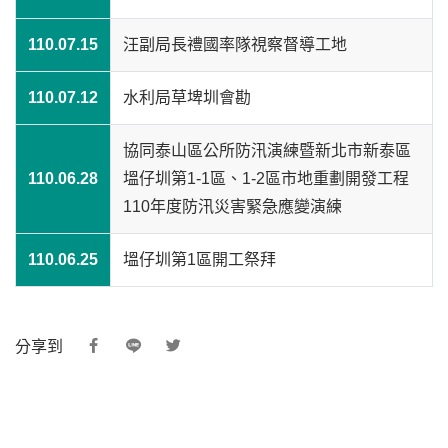
110.07.15
汪副局長禮國率隊視察督導工地
110.07.12
水利局草埤圳會勘
協同泰山區公所防汛演練暨新北市新泰區
110.06.28
塭仔圳第1-1區、1-2區市地重劃開發工程
110年度防汛災害緊急應變演練
110.06.25
塭仔圳第1區開工祭拜
分享到