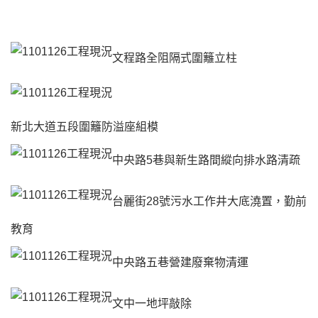
文程路全阻隔式圍籬立柱
新北大道五段圍籬防溢座組模
中央路5巷與新生路間縱向排水路清疏
台麗街28號污水工作井大底澆置，勤前
教育
中央路五巷營建廢棄物清運
文中一地坪敲除