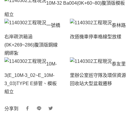
10M-32 Ba004(0K+60~80)腹頂版模板
組立
一號橋
泰林路
右岸疏洪箱涵
改道機車停車格線型放樣
(0K+269~286)腹頂版鋼線
網綁紮
10M-
泰友里
3(E_10M-3_02~E_10M-
里辦公室巡守隊及環保資源
3_03)TYPE E排管、模板
回收站大型盆栽遷移
組立
分享到