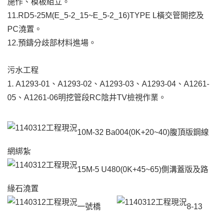
施作、模板組立。
11.RD5-25M(E_5-2_15~E_5-2_16)TYPE L橫交管開挖及
PC澆置。
12.預鑄分歧部材料進場。
污水工程
1. A1293-01、A1293-02、A1293-03、A1293-04、A1261-
05、A1261-06明挖管段RC陰井TV檢視作業。
10M-32 Ba004(0K+20~40)腹頂版鋼線
網綁紮
15M-5 U480(0K+45~65)側溝蓋版及路
緣石澆置
一號橋
8-13