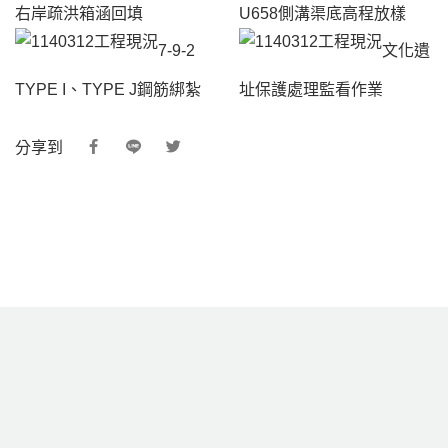
右岸疏洪箱涵回填
U658側溝渠底高程放樣
7-9-2
文化遺
TYPE I、TYPE J鋼筋綁紮
址保護處理監看作業
分享到