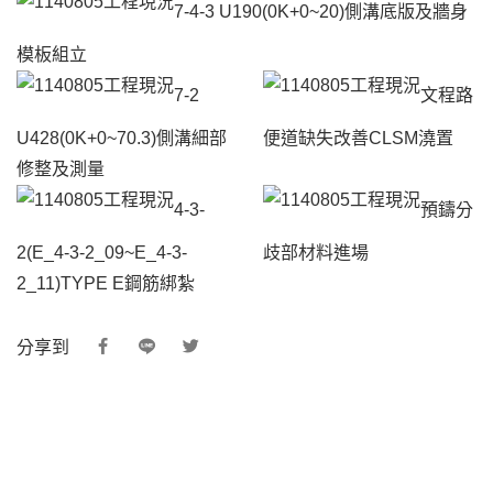
7-4-3 U190(0K+0~20)側溝底版及牆身
模板組立
7-2
文程路
U428(0K+0~70.3)側溝細部
便道缺失改善CLSM澆置
修整及測量
4-3-
預鑄分
2(E_4-3-2_09~E_4-3-
歧部材料進場
2_11)TYPE E鋼筋綁紮
分享到