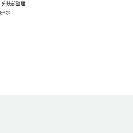
水、分歧部整理
箱涵抽水