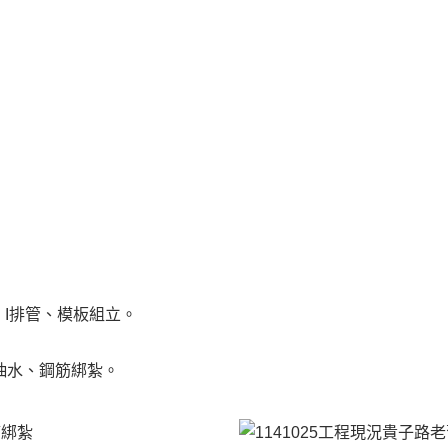
TYPE I排管、模板組立。
YPE E抽水、鋼筋綁紮。
筋綁紮
貴子路老