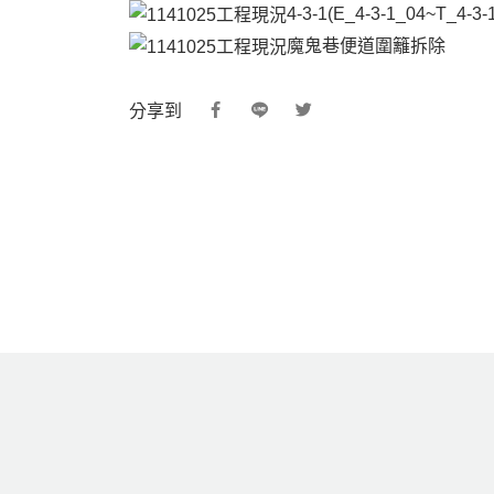
4-3-1(E_4-3-1_04~T_4-
魔鬼巷便道圍籬拆除
分享到