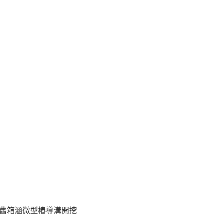
舊箱涵微型樁導溝開挖