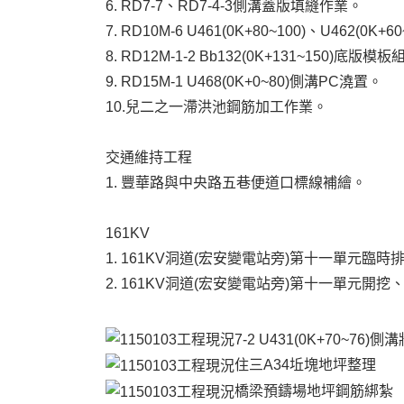
6. RD7-7、RD7-4-3側溝蓋版填縫作業。
7. RD10M-6 U461(0K+80~100)、U46
8. RD12M-1-2 Bb132(0K+131~150)底版模
9. RD15M-1 U468(0K+0~80)側溝PC澆置。
10.兒二之一滯洪池鋼筋加工作業。
交通維持工程
1. 豐華路與中央路五巷便道口標線補繪。
161KV
1. 161KV洞道(宏安變電站旁)第十一單元臨
2. 161KV洞道(宏安變電站旁)第十一單元開
7-2 U431(0K+70~76)
住三A34坵塊地坪整理
橋梁預鑄場地坪鋼筋綁紮