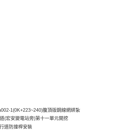
Ba002-1(0K+223~240)腹頂版鋼線網綁紮
V洞道(宏安變電站旁)第十一單元開挖
行道防撞桿安裝