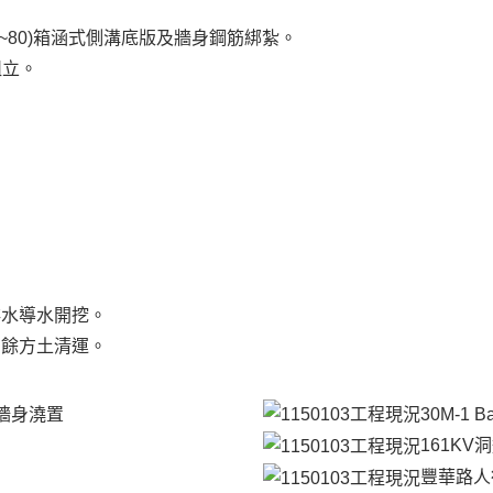
2(0K+60~80)箱涵式側溝底版及牆身鋼筋綁紮。
板組立。
時排水導水開挖。
挖、餘方土清運。
側溝牆身澆置
30M-1 
161K
豐華路人