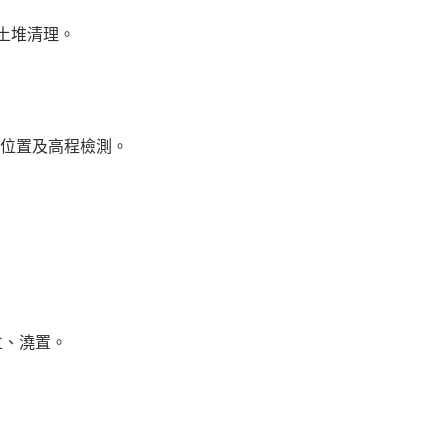
土堆清理。
箱涵PC面位置及高程檢測。
板組立、澆置。