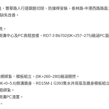
清洗，豐華路人行道鋼筋切除、防撞桿安裝，泰林路-中港西路路面
籬缺失改善。
洗。
K+0~35)側溝中心及PC高程放樣，RD7-3 Bb702(0K+257~275)
腹頂版鋼線網綁紮、模板組立，(0K+260~280)箱涵開挖。
1 U433(0K+0~5.6)側溝牆身、RD15M-1 G393集水井底版及牆身模
身鋼筋綁紮。
~35)側溝PC澆置。
紮。