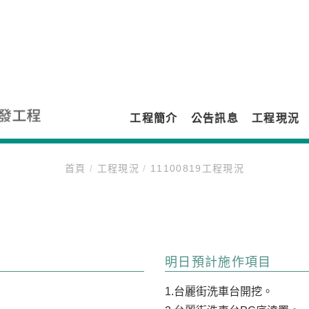
工程簡介
公告訊息
工程現況
11100819工程現況
首頁
/
工程現況
/
11100819工程現況
明日預計施作項目
1.台麗街洗車台開挖。