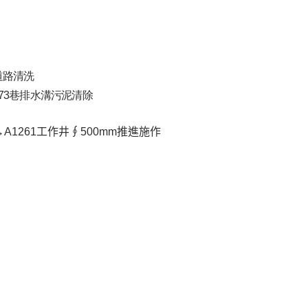
道路清洗
73巷排水溝污泥清除
0→A1261工作井∮500mm推進施作