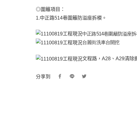
◎圍籬項目：
1.中正路514巷圍籬防溢座拆模。
中正路514巷圍籬防溢座拆
台麗街洗車台開挖
文程路，A28、A29清除
分享到