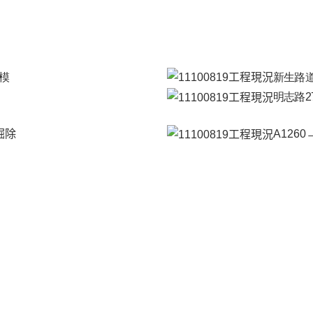
模
新生路
明志路2
掘除
A126